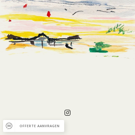
WAT
MEN
GEEFT
OM
NIET
BLIJFT.
Boulevard
Paulus
Loot
1B,
Zandvoort
2042AA
Copyright
Tijn
Akersloot